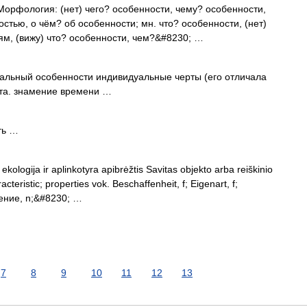
 Морфология: (нет) чего? особенности, чему? особенности,
остью, о чём? об особенности; мн. что? особенности, (нет)
ям, (вижу) что? особенности, чем?&#8230; …
альный особенности индивидуальные черты (его отличала
рта. знамение времени …
ть …
ekologija ir aplinkotyra apibrėžtis Savitas objekto arba reiškinio
cteristic; properties vok. Beschaffenheit, f; Eigenart, f;
едение, n;&#8230; …
7
8
9
10
11
12
13