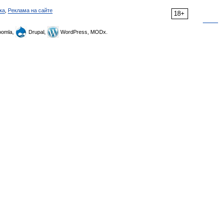
ка
,
Реклама на сайте
18+
omla,
Drupal,
WordPress, MODx.