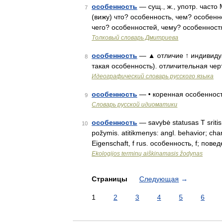
особенность
— сущ., ж., употр. часто
7
(вижу) что? особенность, чем? особенн
чего? особенностей, чему? особенност
Толковый словарь Дмитриева
особенность
— ▲ отличие ↑ индивиду
8
такая особенность). отличительная че
Идеографический словарь русского языка
особенность
— • коренная особеннос
9
Словарь русской идиоматики
особенность
— savybė statusas T sritis 
10
požymis. atitikmenys: angl. behavior; chara
Eigenschaft, f rus. особенность, f; пов
Ekologijos terminų aiškinamasis žodynas
Страницы
Следующая
→
1
2
3
4
5
6