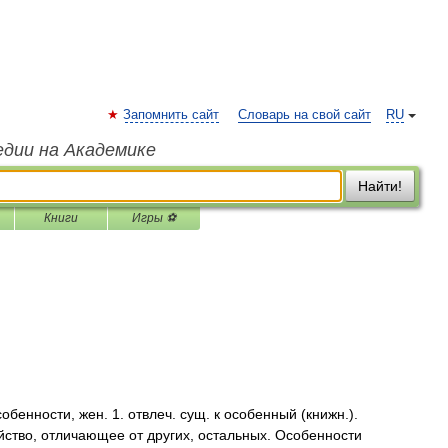
Запомнить сайт
Словарь на свой сайт
RU
едии на Академике
Найти!
Книги
Игры ⚽
нности, жен. 1. отвлеч. сущ. к особенный (книжн.).
йство, отличающее от других, остальных. Особенности