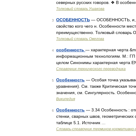
северных русских говоров. ❖ В особен
Толковый словарь Ушакова
ОСОБЕННОСТЬ
— ОСОБЕННОСТЬ, и, же
3
свойство кого чего н. Особенности мес
преимущественно. Толковый словарь О
Толковый словарь Ожегова
особенность
— характерная черта &md
4
информационным технологиям. М.: ГП
целом Синонимы характерная черта EN sp
Справочник технического переводчика
Особенность
— Особая точка указыва
5
уравнения). См. также Критическая точ
значения, см. Сингулярность. Особенно
Википедия
Особенность
— 3.34 Особенность : о
6
стенки, сварных швов, геометрически
таблице 5.1. Источник …
Словарь-справочник терминов нормативно-