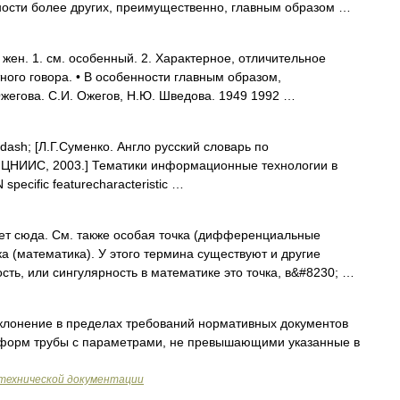
ности более других, преимущественно, главным образом …
н. 1. см. особенный. 2. Характерное, отличительное
тного говора. • В особенности главным образом,
жегова. С.И. Ожегов, Н.Ю. Шведова. 1949 1992 …
ash; [Л.Г.Суменко. Англо русский словарь по
 ЦНИИС, 2003.] Тематики информационные технологии в
ecific featurecharacteristic …
ет сюда. См. также особая точка (дифференциальные
ка (математика). У этого термина существуют и другие
сть, или сингулярность в математике это точка, в&#8230; …
тклонение в пределах требований нормативных документов
х форм трубы с параметрами, не превышающими указанные в
технической документации